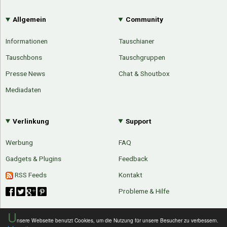
Allgemein
Community
Informationen
Tauschianer
Tauschbons
Tauschgruppen
Presse News
Chat & Shoutbox
Mediadaten
Verlinkung
Support
Werbung
FAQ
Gadgets & Plugins
Feedback
RSS Feeds
Kontakt
Probleme & Hilfe
U
nsere Webseite benutzt Cookies, um die Nutzung für unsere Besucher zu verbessern.