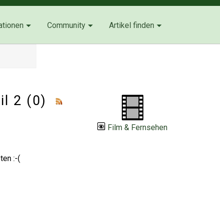
ationen
Community
Artikel finden
il 2 (0)
Film & Fernsehen
en :-(