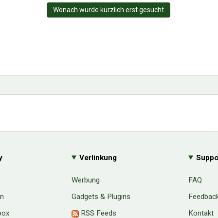
Wonach wurde kürzlich erst gesucht
y
Verlinkung
Suppo
Werbung
FAQ
en
Gadgets & Plugins
Feedbac
box
RSS Feeds
Kontakt