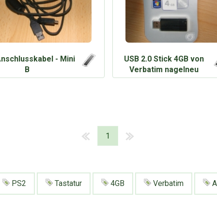
nschlusskabel - Mini
USB 2.0 Stick 4GB von
B
Verbatim nagelneu
1
PS2
Tastatur
4GB
Verbatim
A