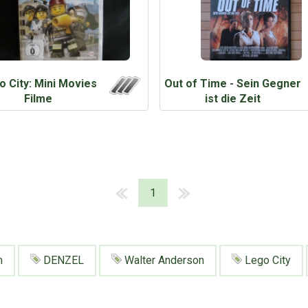
o City: Mini Movies
Out of Time - Sein Gegner
Filme
ist die Zeit
1
m
DENZEL
Walter Anderson
Lego City