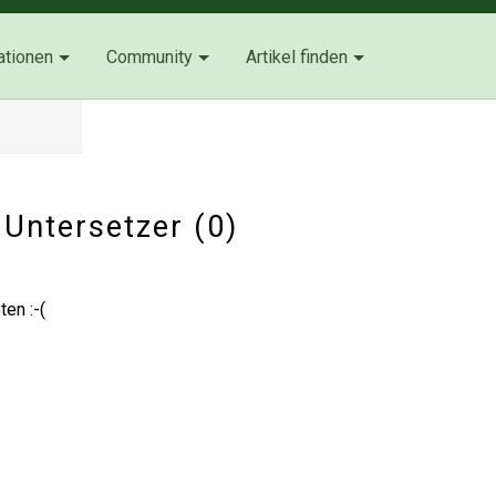
ationen
Community
Artikel finden
 Untersetzer (0)
en :-(