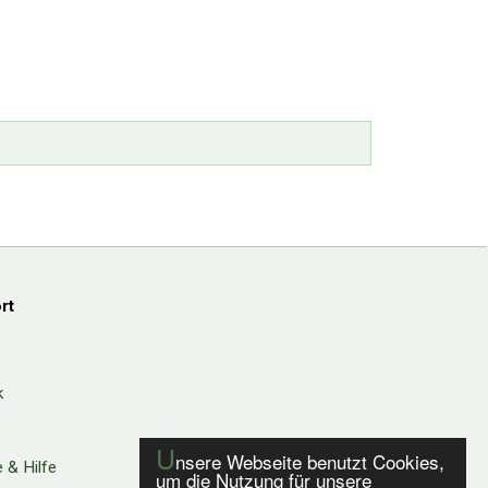
rt
k
U
nsere Webseite benutzt Cookies,
 & Hilfe
um die Nutzung für unsere