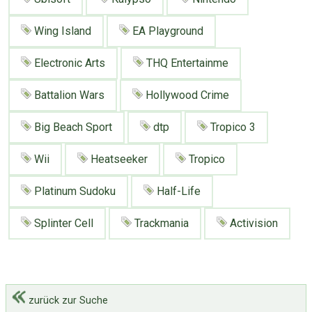
Wing Island
EA Playground
Electronic Arts
THQ Entertainme
Battalion Wars
Hollywood Crime
Big Beach Sport
dtp
Tropico 3
Wii
Heatseeker
Tropico
Platinum Sudoku
Half-Life
Splinter Cell
Trackmania
Activision
zurück zur Suche