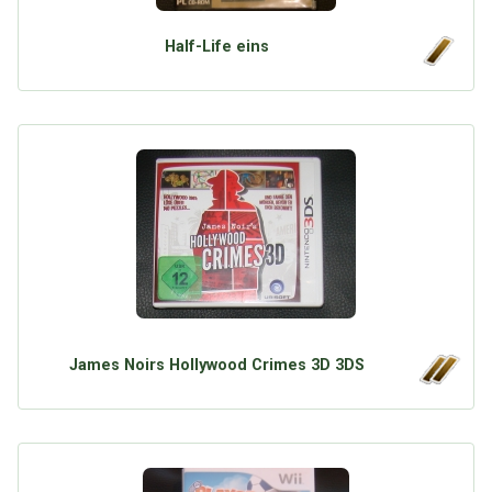
Google
Neu hier?
Mediadaten
Erweitere Suche
Half-Life eins
Presse News
Suchanfragen
Zufallsartikel
Kategoriewolke
Tagwolke
James Noirs Hollywood Crimes 3D 3DS