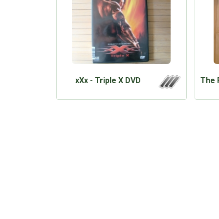
xXx - Triple X DVD
The 