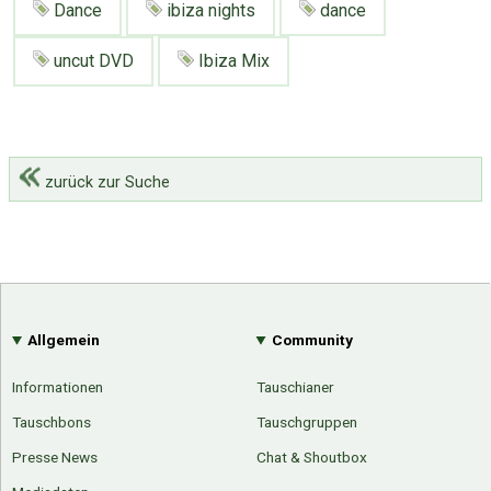
Dance
ibiza nights
dance
uncut DVD
Ibiza Mix
zurück zur Suche
Allgemein
Community
Informationen
Tauschianer
Tauschbons
Tauschgruppen
Über Tauschbu↔de
Kategorien
Presse News
Chat & Shoutbox
Mit Email
Twitter
Facebook
Tauschbons
Neue Artikel