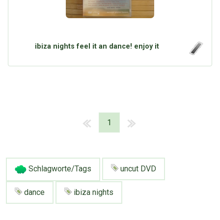
ibiza nights feel it an dance! enjoy it
1
Schlagworte/Tags
uncut DVD
dance
ibiza nights