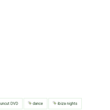
uncut DVD
dance
ibiza nights