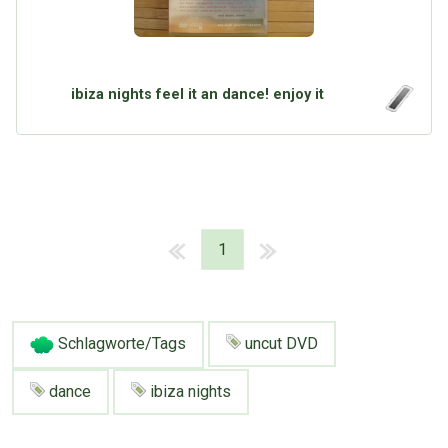
ibiza nights feel it an dance! enjoy it
1
Schlagworte/Tags
uncut DVD
dance
ibiza nights