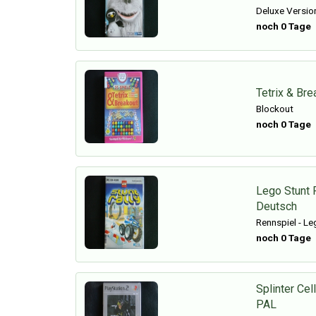
Deluxe Versio
noch 0 Tage
Tetrix & Bre
Blockout
noch 0 Tage
Lego Stunt 
Deutsch
Rennspiel - L
noch 0 Tage
Splinter Cel
PAL