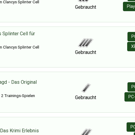
 Clancys Splinter Cell
Play
Gebraucht
Splinter Cell für
P
X
 Clancys Splinter Cell
Gebraucht
gd - Das Original
P
 2 Trainings-Spielen
PC-
Gebraucht
PC
Das Krimi Erlebnis