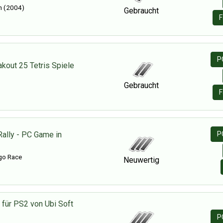
n (2004)
Gebraucht
F
P
akout 25 Tetris Spiele
Gebraucht
F
Rally - PC Game in
P
ego Race
Neuwertig
l für PS2 von Ubi Soft
P