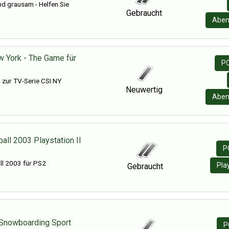
d grausam - Helfen Sie
Gebraucht
Aben
w York - The Game für
PC
 zur TV-Serie CSI NY
Neuwertig
Aben
ball 2003 Playstation II
P
ll 2003 für PS2
Pla
Gebraucht
 Snowboarding Sport
P