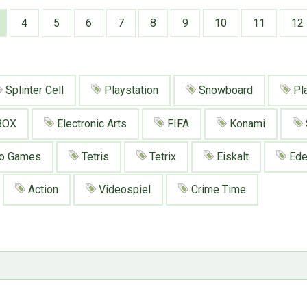
4
5
6
7
8
9
10
11
12
Splinter Cell
Playstation
Snowboard
Pla
BOX
Electronic Arts
FIFA
Konami
o Games
Tetris
Tetrix
Eiskalt
Ede
Action
Videospiel
Crime Time