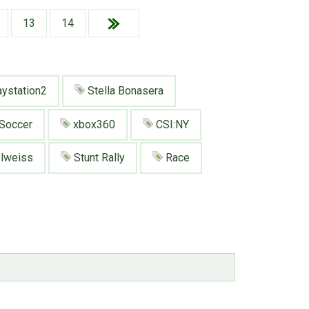
13
14
ystation2
Stella Bonasera
Soccer
xbox360
CSI:NY
lweiss
Stunt Rally
Race