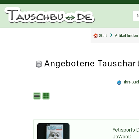
Start
Artikel finden
Angebotene Tauscharti
Ihre Such
Yetisports 
JoWooD