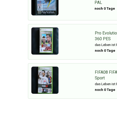
PAL
noch 0 Tage
Pro Evoluti
360 PES
das Leben ist 
noch 0 Tage
FIFA08 FIFA
Sport
das Leben ist 
noch 0 Tage