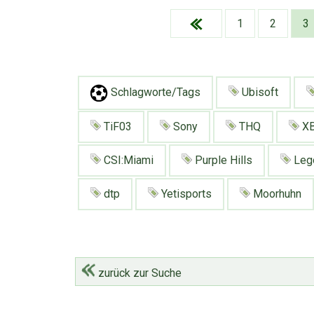
1
2
3
Schlagworte/Tags
Ubisoft
TiF03
Sony
THQ
X
CSI:Miami
Purple Hills
Leg
dtp
Yetisports
Moorhuhn
zurück zur Suche