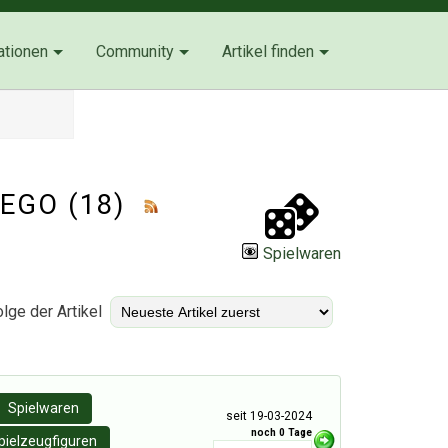
ationen
Community
Artikel finden
 LEGO (18)
Spielwaren
lge der Artikel
Spielwaren
seit 19-03-2024
noch 0 Tage
pielzeugfiguren