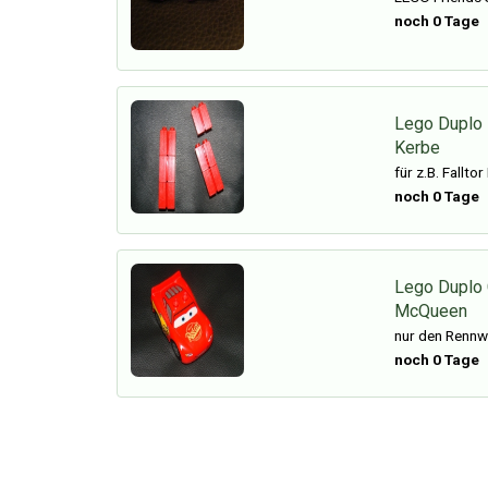
noch 0 Tage
Lego Duplo E
Kerbe
für z.B. Fallto
noch 0 Tage
Lego Duplo 
McQueen
nur den Rennw
noch 0 Tage