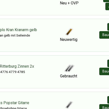
Neu + OVP
plo Kran Kranarm gelb
Baue
an gelb mit Seilwinde
Neuwertig
Ritterburg Zinnen 2x
Baue
 4776 4779 4785
Gebraucht
s Popstar Gitarre
Baue
Showbühne Gitarre