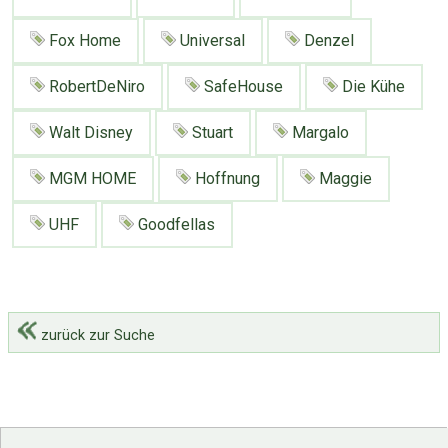
Fox Home
Universal
Denzel
RobertDeNiro
SafeHouse
Die Kühe
Walt Disney
Stuart
Margalo
MGM HOME
Hoffnung
Maggie
UHF
Goodfellas
zurück zur Suche