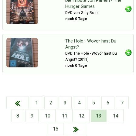
Die Tribute von Panem - The
Hunger Games
DVD von Gary Ross
noch 0 Tage
The Hole - Wovor hast Du
Angst?
DVD The Hole - Wovor hast Du
Angst? (2011)
noch 0 Tage
1
2
3
4
5
6
7
8
9
10
11
12
13
14
Über Tauschbu↔de
Kategorien
Mit Email
Twitter
Facebook
15
Tauschbons
Neue Artikel