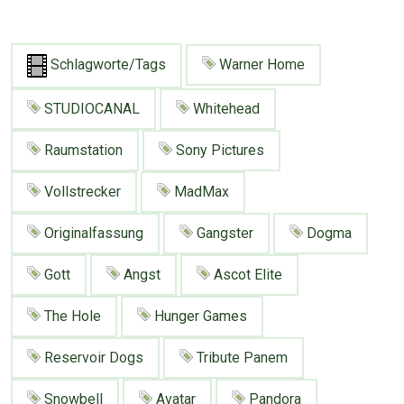
Google
Neu hier?
Mediadaten
Erweitere Suche
Presse News
Suchanfragen
Schlagworte/Tags
Warner Home
Zufallsartikel
STUDIOCANAL
Whitehead
Kategoriewolke
Raumstation
Sony Pictures
Tagwolke
Vollstrecker
MadMax
Originalfassung
Gangster
Dogma
Gott
Angst
Ascot Elite
The Hole
Hunger Games
Reservoir Dogs
Tribute Panem
Snowbell
Avatar
Pandora