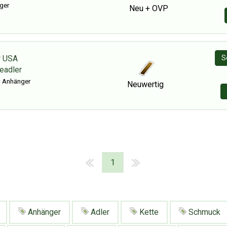
ger
Neu + OVP
r USA
S
eadler
r Anhänger
Neuwertig
1
Anhänger
Adler
Kette
Schmuck