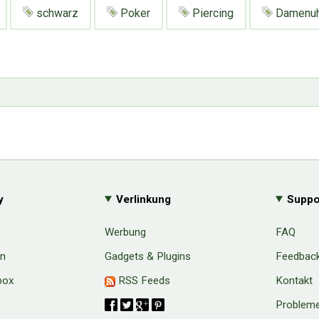
schwarz
Poker
Piercing
Damenuh
y
Verlinkung
Suppo
Werbung
FAQ
en
Gadgets & Plugins
Feedbac
box
RSS Feeds
Kontakt
Probleme