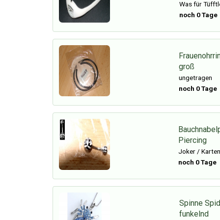
Was für Tüfft
noch 0 Tage
Frauenohrri
groß
ungetragen
noch 0 Tage
Bauchnabelp
Piercing
Joker / Karte
noch 0 Tage
Spinne Spid
funkelnd