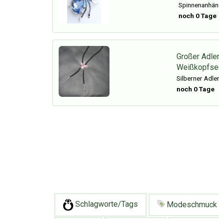
Spinnenanhän
noch 0 Tage
Großer Adle
Weißkopfse
Silberner Adle
noch 0 Tage
Schlagworte/Tags
Modeschmuck