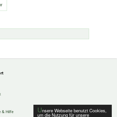
r
rt
k
U
nsere Webseite benutzt Cookies,
 & Hilfe
um die Nutzung für unsere