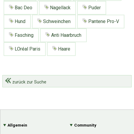
Google
Neu hier?
Bac Deo
Nagellack
Puder
Mediadaten
Erweitere Suche
Presse News
Suchanfragen
Hund
Schweinchen
Pantene Pro-V
Zufallsartikel
Fasching
Anti Haarbruch
Kategoriewolke
LOréal Paris
Haare
Tagwolke
zurück zur Suche
Allgemein
Community