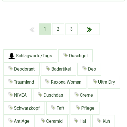
1
2
3
Schlagworte/Tags
Duschgel
Deodorant
Badartikel
Deo
Traumland
Rexona Woman
Ultra Dry
NIVEA
Duschdas
Creme
Schwarzkopf
Taft
Pflege
Über Tauschbu↔de
Kategorien
Mit Email
Twitter
Facebook
AntiAge
Ceramid
Hai
Kuh
Tauschbons
Neue Artikel