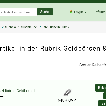
Suche
Login
Inform
Suche auf Tauschbu.de
Ihre Suche in Rubrik
tikel in der Rubrik
Geldbörsen &
Sortier-Reihenfo
Bekl
Geldbörse Geldbeutel
raun
Neu + OVP
Ge