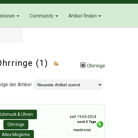
ationen
Community
Artikel finden
Ohrringe
(1)
Ohrringe
lge der Artikel
Schmuck & Uhren
seit 19-03-2024
noch 0 Tage
Ohrringe
mantronic
Alles Mögliche