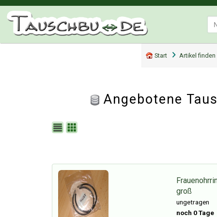
Start
Artikel finden
Angebotene Tausc
Frauenohrri
groß
ungetragen
noch 0 Tage