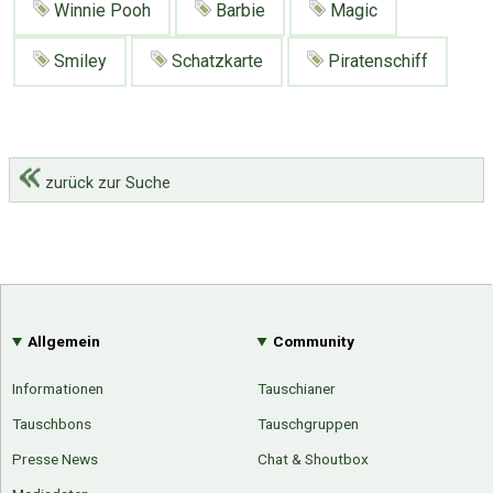
Winnie Pooh
Barbie
Magic
Smiley
Schatzkarte
Piratenschiff
zurück zur Suche
Allgemein
Community
Informationen
Tauschianer
Tauschbons
Tauschgruppen
Über Tauschbu↔de
Kategorien
Presse News
Chat & Shoutbox
Mit Email
Twitter
Facebook
Tauschbons
Neue Artikel