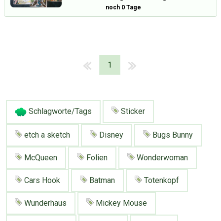
noch 0 Tage
1
Schlagworte/Tags
Sticker
etch a sketch
Disney
Bugs Bunny
McQueen
Folien
Wonderwoman
Cars Hook
Batman
Totenkopf
Wunderhaus
Mickey Mouse