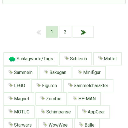
1
2
Schlagworte/Tags
Schleich
Mattel
Sammeln
Bakugan
Minifigur
LEGO
Figuren
Sammelcharakter
Magnet
Zombie
HE-MAN
MOTUC
Schimpanse
AppGear
Über Tauschbu↔de
Kategorien
Mit Email
Twitter
Facebook
Starwars
WowWee
Bälle
Tauschbons
Neue Artikel