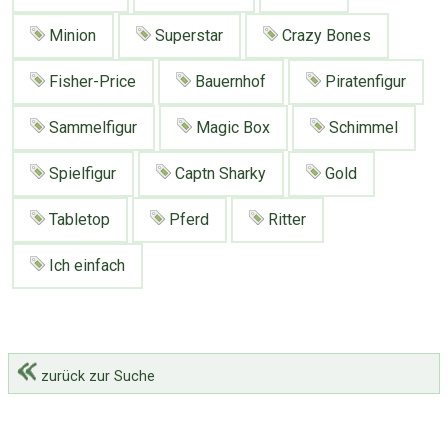
Google
Neu hier?
Mediadaten
Erweitere Suche
Minion
Superstar
Crazy Bones
Presse News
Suchanfragen
Fisher-Price
Bauernhof
Piratenfigur
Zufallsartikel
Sammelfigur
Magic Box
Schimmel
Kategoriewolke
Tagwolke
Spielfigur
Captn Sharky
Gold
Tabletop
Pferd
Ritter
Ich einfach
zurück zur Suche