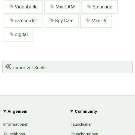
Videobrille
MiniCAM
Spionage
camcorder
Spy Cam
MiniDV
digital
zurück zur Suche
Allgemein
Community
Informationen
Tauschianer
Tauschbons
Tauschgruppen