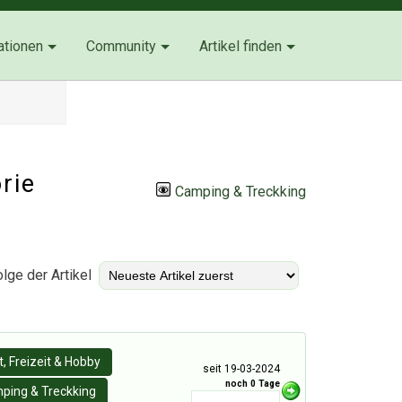
ationen
Community
Artikel finden
rie
Camping & Treckking
lge der Artikel
, Freizeit & Hobby
seit 19-03-2024
noch 0 Tage
ping & Treckking