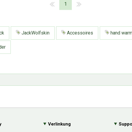
1
ck
JackWolfskin
Accessoires
hand warm
der
y
Verlinkung
Suppo