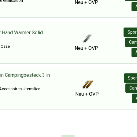
e Grilllsaison
Neu + OVP
 Hand Warmer Solid
Sport
Cam
 Case
Neu + OVP
in Campingbesteck 3 in
Spor
Cam
Accessoires Utensilien
Neu + OVP