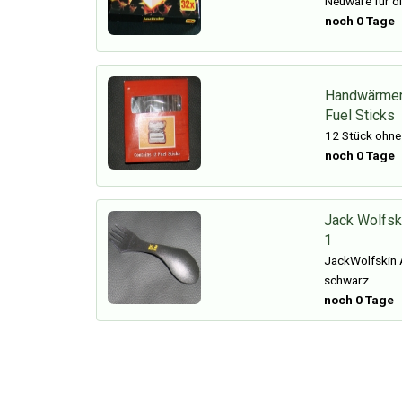
Neuware für di
noch 0 Tage
Handwärmer
Fuel Sticks
12 Stück ohne
noch 0 Tage
Jack Wolfsk
1
JackWolfskin 
schwarz
noch 0 Tage