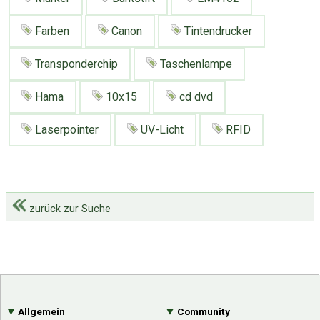
Farben
Canon
Tintendrucker
Transponderchip
Taschenlampe
Hama
10x15
cd dvd
Laserpointer
UV-Licht
RFID
zurück zur Suche
Allgemein
Community