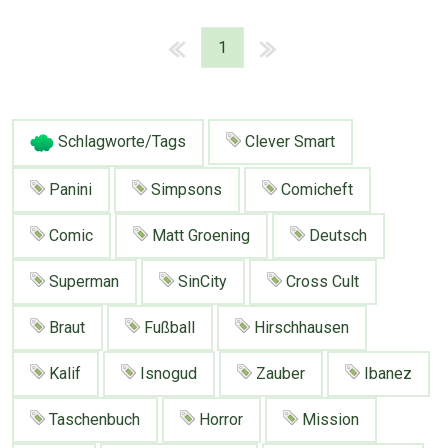
1
Schlagworte/Tags
Clever Smart
Panini
Simpsons
Comicheft
Comic
Matt Groening
Deutsch
Superman
SinCity
Cross Cult
Braut
Fußball
Hirschhausen
Kalif
Isnogud
Zauber
Ibanez
Über Tauschbu↔de
Kategorien
Taschenbuch
Horror
Mission
Mit Email
Twitter
Facebook
Tauschbons
Neue Artikel