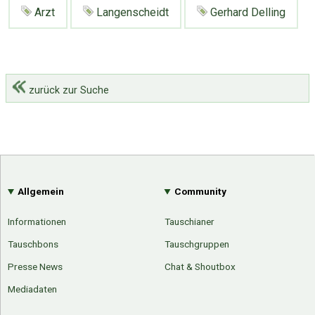
Google
Neu hier?
Arzt
Langenscheidt
Gerhard Delling
Mediadaten
Erweitere Suche
Presse News
Suchanfragen
Zufallsartikel
zurück zur Suche
Kategoriewolke
Tagwolke
Allgemein
Community
Informationen
Tauschianer
Tauschbons
Tauschgruppen
Presse News
Chat & Shoutbox
Mediadaten