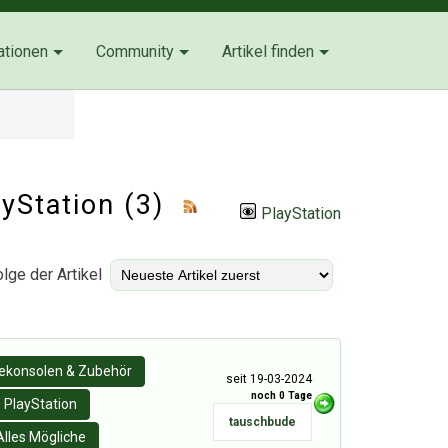
ationen
Community
Artikel finden
ayStation
(3)
PlayStation
lge der Artikel
lekonsolen & Zubehör
seit 19-03-2024
noch 0 Tage
PlayStation
tauschbude
Alles Mögliche