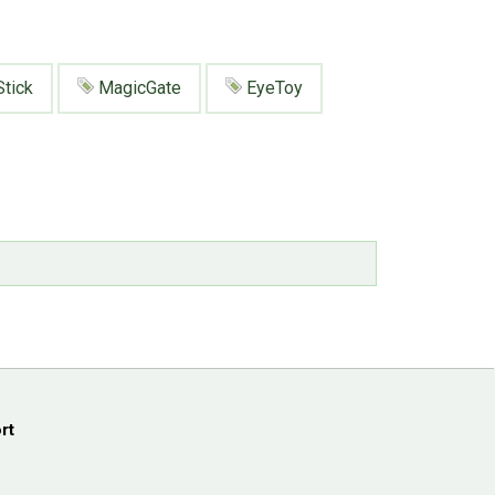
tick
MagicGate
EyeToy
rt