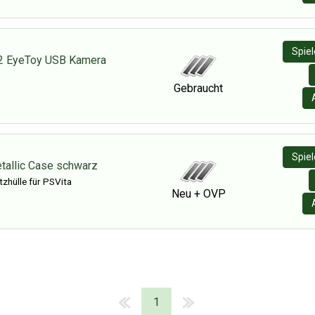
Spie
 2 EyeToy USB Kamera
Gebraucht
Spie
etallic Case schwarz
tzhülle für PSVita
Neu + OVP
1