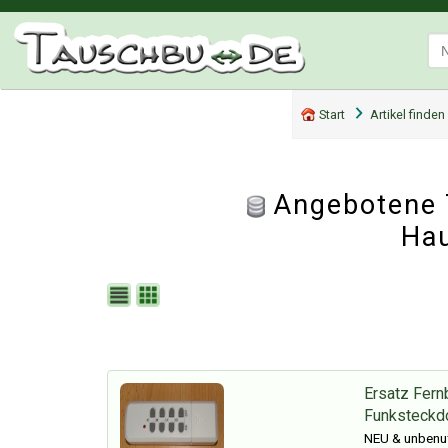
Start
Artikel finden
Angebotene T
Hau
Ersatz Fer
Funksteckd
NEU & unbenut