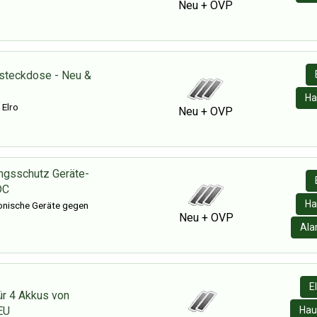
Neu + OVP
steckdose - Neu &
Ha
 Elro
Neu + OVP
ngsschutz Geräte-
DC
Ha
ronische Geräte gegen
Neu + OVP
Ala
E
ür 4 Akkus von
EU
Hau