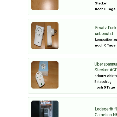
Stecker
noch 0 Tage
Ersatz Funk
unbenutzt
kompatibel zu
noch 0 Tage
Überspannu
Stecker AC
schützt elekt
Blitzschlag
noch 0 Tage
Ladegerät f
Camelion N