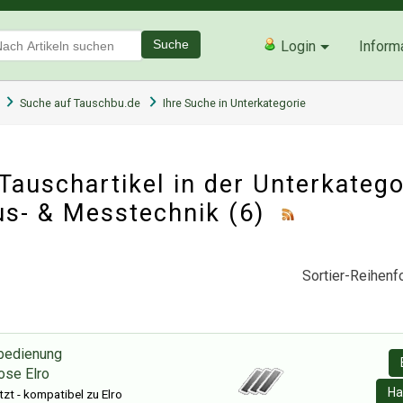
Suche
Login
Inform
Suche auf Tauschbu.de
Ihre Suche in Unterkategorie
auschartikel in der Unterkatego
s- & Messtechnik
(6)
Sortier-Reihenfo
nbedienung
ose Elro
Ha
zt - kompatibel zu Elro