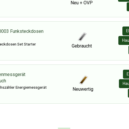
Neu + OVP
003 Funksteckdosen
E
Hau
ckdosen Set Starter
Gebraucht
enmessgerät
E
uch
Hau
hszähler Energiemessgerät
Neuwertig