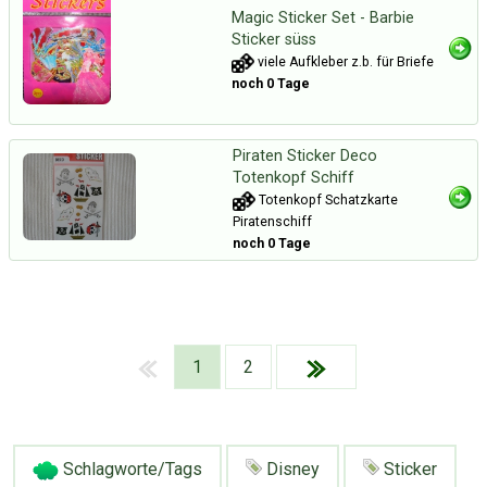
Magic Sticker Set - Barbie
Sticker süss
viele Aufkleber z.b. für Briefe
noch 0 Tage
Piraten Sticker Deco
Totenkopf Schiff
Totenkopf Schatzkarte
Piratenschiff
noch 0 Tage
1
2
Über Tauschbu↔de
Kategorien
Mit Email
Twitter
Facebook
Schlagworte/Tags
Disney
Sticker
Tauschbons
Neue Artikel