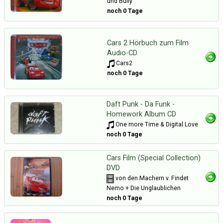
und Bully
noch 0 Tage
Cars 2 Hörbuch zum Film
Audio-CD
Cars2
noch 0 Tage
Daft Punk - Da Funk -
Homework Album CD
One more Time & Digital Love
noch 0 Tage
Cars Film (Special Collection)
DVD
von den Machern v. Findet
Nemo + Die Unglaublichen
noch 0 Tage