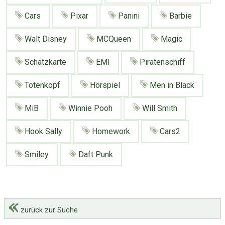
Google
Neu hier?
Mediadaten
Cars
Pixar
Panini
Barbie
Erweitere Suche
Presse News
Suchanfragen
Walt Disney
MCQueen
Magic
Zufallsartikel
Schatzkarte
EMI
Piratenschiff
Kategoriewolke
Tagwolke
Totenkopf
Hörspiel
Men in Black
MiB
Winnie Pooh
Will Smith
Hook Sally
Homework
Cars2
Smiley
Daft Punk
zurück zur Suche