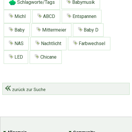
Schlagworte/Tags
Babymusik
Michl
ABCD
Entspannen
Baby
Mittermeier
Baby D
NAS
Nachtlicht
Farbwechsel
LED
Chicane
zurück zur Suche
Über Tauschbu↔de
Kategorien
Mit Email
Twitter
Facebook
Tauschbons
Neue Artikel