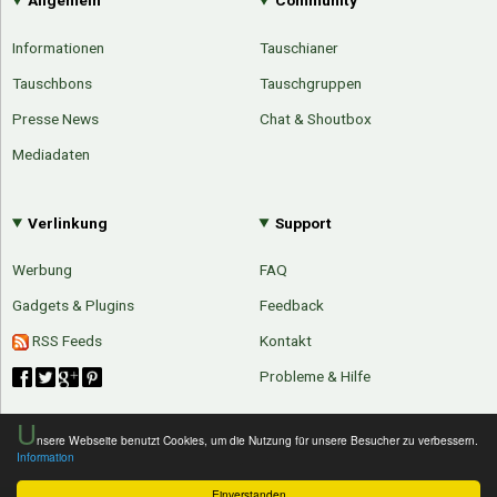
Allgemein
Community
Google
Neu hier?
Mediadaten
Erweitere Suche
Informationen
Tauschianer
Presse News
Suchanfragen
Tauschbons
Tauschgruppen
Zufallsartikel
Presse News
Chat & Shoutbox
Kategoriewolke
Mediadaten
Tagwolke
Verlinkung
Support
Werbung
FAQ
Gadgets & Plugins
Feedback
RSS Feeds
Kontakt
Probleme & Hilfe
U
nsere Webseite benutzt Cookies, um die Nutzung für unsere Besucher zu verbessern.
Information
Einverstanden