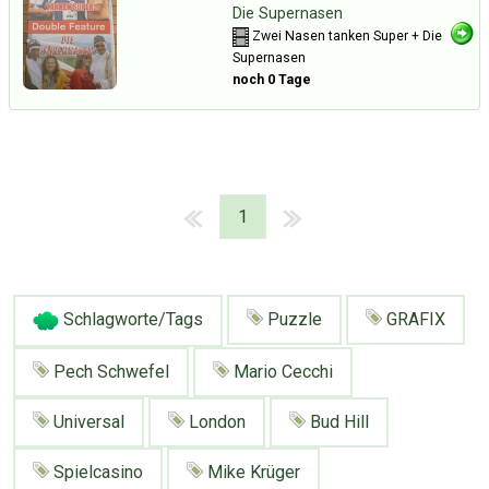
Die Supernasen
Zwei Nasen tanken Super + Die
Supernasen
noch 0 Tage
1
Schlagworte/Tags
Puzzle
GRAFIX
Pech Schwefel
Mario Cecchi
Universal
London
Bud Hill
Über Tauschbu↔de
Kategorien
Mit Email
Twitter
Facebook
Spielcasino
Mike Krüger
Tauschbons
Neue Artikel