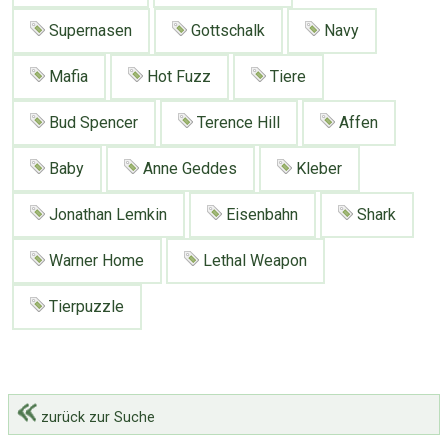
Google
Neu hier?
Supernasen
Gottschalk
Navy
Mediadaten
Erweitere Suche
Presse News
Suchanfragen
Mafia
Hot Fuzz
Tiere
Zufallsartikel
Bud Spencer
Terence Hill
Affen
Kategoriewolke
Tagwolke
Baby
Anne Geddes
Kleber
Jonathan Lemkin
Eisenbahn
Shark
Warner Home
Lethal Weapon
Tierpuzzle
zurück zur Suche