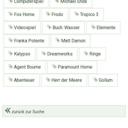
Computerspiel
Michael Ende
Google
Neu hier?
Mediadaten
Erweitere Suche
Fox Home
Frodo
Tropico 3
Presse News
Suchanfragen
Videospiel
Buch: Wasser
Elemente
Zufallsartikel
Kategoriewolke
Franka Potente
Matt Damon
Tagwolke
Kalypso
Dreamworks
Ringe
Agent Bourne
Paramount Home
Abenteuer
Herr der Meere
Gollum
zurück zur Suche