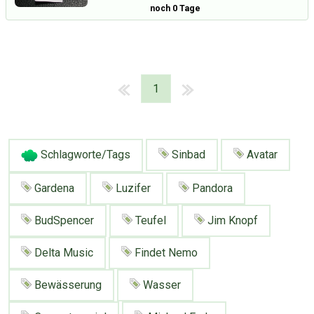
noch 0 Tage
1
Schlagworte/Tags
Sinbad
Avatar
Gardena
Luzifer
Pandora
BudSpencer
Teufel
Jim Knopf
Delta Music
Findet Nemo
Bewässerung
Wasser
Über Tauschbu↔de
Kategorien
Mit Email
Twitter
Facebook
Tauschbons
Neue Artikel