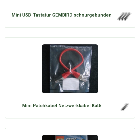
Mini USB-Tastatur GEMBIRD schnurgebunden
Mini Patchkabel Netzwerkkabel Kat5
Über Tauschbu↔de
Kategorien
Mit Email
Twitter
Facebook
Tauschbons
Neue Artikel