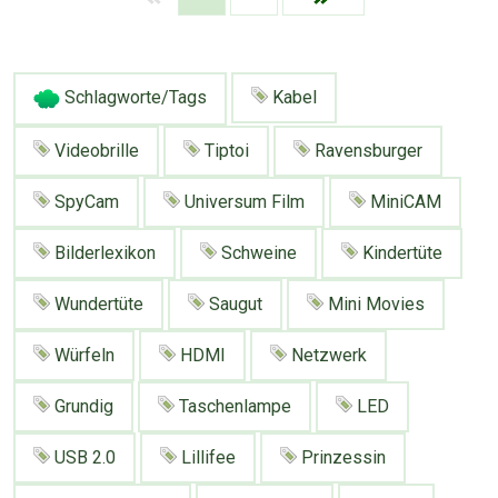
Schlagworte/Tags
Kabel
Videobrille
Tiptoi
Ravensburger
SpyCam
Universum Film
MiniCAM
Bilderlexikon
Schweine
Kindertüte
Wundertüte
Saugut
Mini Movies
Würfeln
HDMI
Netzwerk
Grundig
Taschenlampe
LED
USB 2.0
Lillifee
Prinzessin