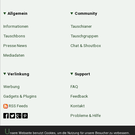
Allgemein
Community
Informationen
Tauschianer
Tauschbons
Tauschgruppen
Presse News
Chat & Shoutbox
Mediadaten
Verlinkung
Support
Werbung
FAQ
Gadgets & Plugins
Feedback
RSS Feeds
Kontakt
Probleme & Hilfe
U
nsere Webseite benutzt Cookies, um die Nutzung für unsere Besucher zu verbessern.