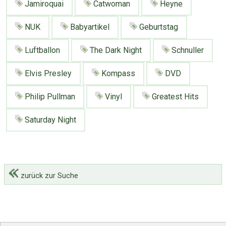
Jamiroquai
Catwoman
Heyne
Google
Neu hier?
Mediadaten
Erweitere Suche
NUK
Babyartikel
Geburtstag
Presse News
Suchanfragen
Luftballon
The Dark Night
Schnuller
Zufallsartikel
Kategoriewolke
Elvis Presley
Kompass
DVD
Tagwolke
Philip Pullman
Vinyl
Greatest Hits
Saturday Night
zurück zur Suche