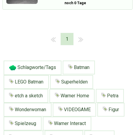
noch 0 Tage
1
Schlagworte/Tags
Batman
LEGO Batman
Superhelden
etch a sketch
Warner Home
Petra
Wonderwoman
VIDEOGAME
Figur
Spielzeug
Warner Interact
Über Tauschbu↔de
Kategorien
Mit Email
Twitter
Facebook
Tauschbons
Neue Artikel