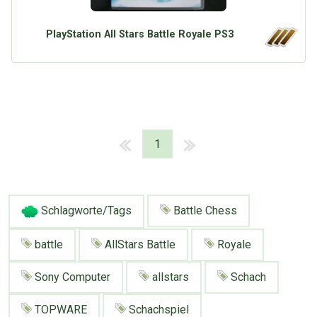
PlayStation All Stars Battle Royale PS3
1
Schlagworte/Tags
Battle Chess
battle
AllStars Battle
Royale
Sony Computer
allstars
Schach
Über Tauschbu↔de
Kategorien
Mit Email
Twitter
Facebook
TOPWARE
Schachspiel
Tauschbons
Neue Artikel