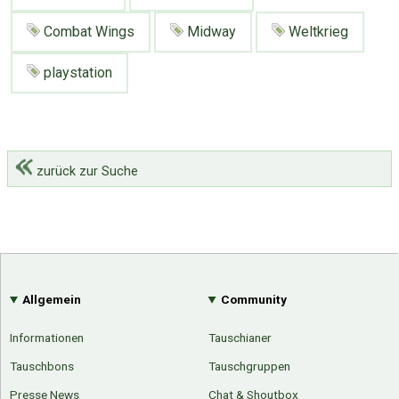
Google
Neu hier?
Mediadaten
Erweitere Suche
Combat Wings
Midway
Weltkrieg
Presse News
Suchanfragen
playstation
Zufallsartikel
Kategoriewolke
Tagwolke
zurück zur Suche
Allgemein
Community
Informationen
Tauschianer
Tauschbons
Tauschgruppen
Presse News
Chat & Shoutbox