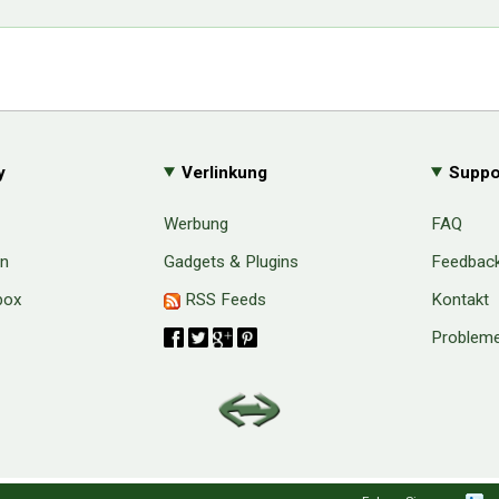
y
Verlinkung
Suppo
Werbung
FAQ
en
Gadgets & Plugins
Feedbac
box
RSS Feeds
Kontakt
Probleme
aw