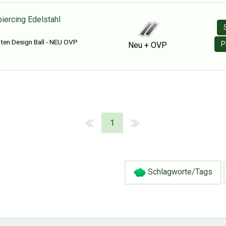
iercing Edelstahl
ten Design Ball - NEU OVP
P
Neu + OVP
1
Schlagworte/Tags