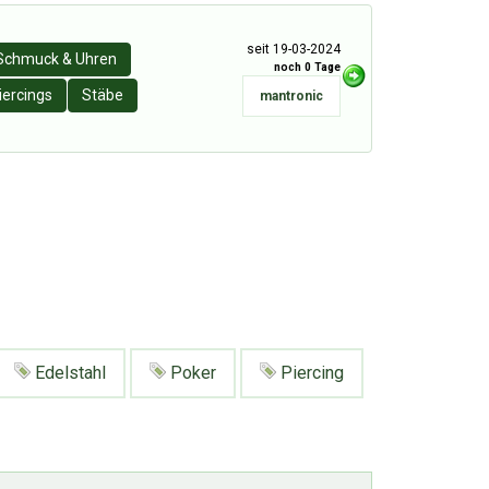
seit 19-03-2024
Schmuck & Uhren
noch 0 Tage
iercings
Stäbe
mantronic
Edelstahl
Poker
Piercing