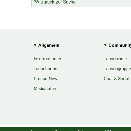
zurück zur Suche
Allgemein
Communit
Informationen
Tauschianer
Tauschbons
Tauschgrupp
Presse News
Chat & Shout
Mediadaten
Cookie Consent plugin for the EU cookie l