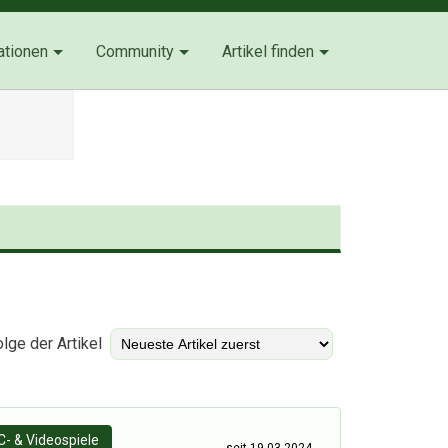
ationen
Community
Artikel finden
)
lge der Artikel
C- & Videospiele
seit 19-03-2024