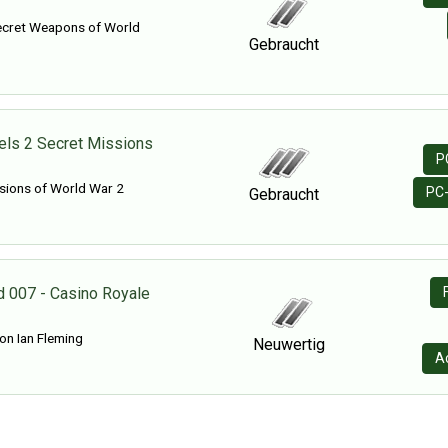
cret Weapons of World
Gebraucht
els 2 Secret Missions
P
sions of World War 2
PC-
Gebraucht
 007 - Casino Royale
on Ian Fleming
Neuwertig
A