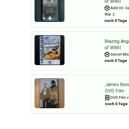
of WWII
Add On: Se
War 2
noch 0 Tage
Blazing Ang
of WWII
Secret Mis
noch 0 Tage
James Bond
DVD Film
DVD Film v
noch 0 Tage