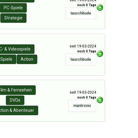
noch 0 Tage
PC-Spiele
tauschbude
Strategie
seit 19-03-2024
C- & Videospiele
noch 0 Tage
Spiele
Action
tauschbude
Film & Fernsehen
seit 19-03-2024
noch 0 Tage
DVDs
mantronic
ction & Abenteuer