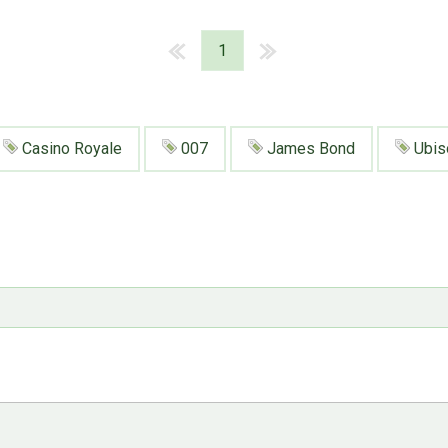
1
Casino Royale
007
James Bond
Ubis