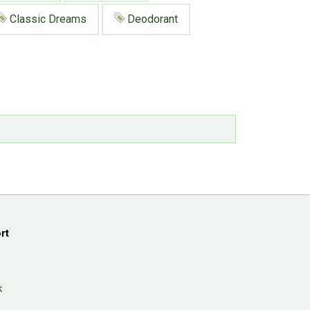
Classic Dreams
Deodorant
rt
k