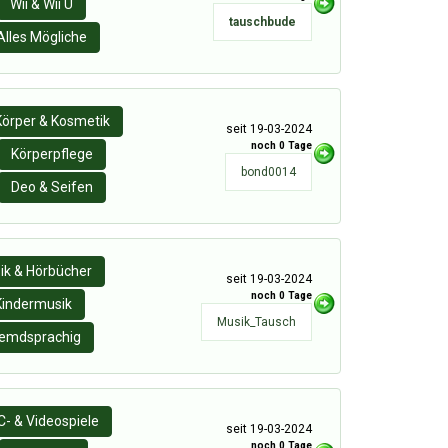
Wii & Wii U
tauschbude
Alles Mögliche
Körper & Kosmetik
seit 19-03-2024
noch 0 Tage
Körperpflege
bond0014
Deo & Seifen
ik & Hörbücher
seit 19-03-2024
noch 0 Tage
Kindermusik
Musik_Tausch
remdsprachig
C- & Videospiele
seit 19-03-2024
noch 0 Tage