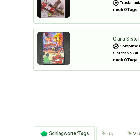
Trackmani
noch 0 Tage
Giana Siste
Computersp
Sisters vs. Su
noch 0 Tage
Schlagworte/Tags
dtp
Vid