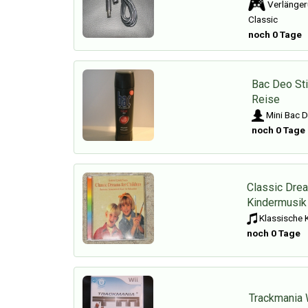
Verlänger
Classic
noch 0 Tage
Bac Deo Sti
Reise
Mini Bac 
noch 0 Tage
Classic Drea
Kindermusik
Klassische 
noch 0 Tage
Trackmania 