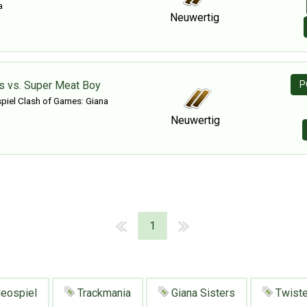
a
Neuwertig
rs vs. Super Meat Boy
P
iel Clash of Games: Giana
Neuwertig
1
eospiel
Trackmania
Giana Sisters
Twist