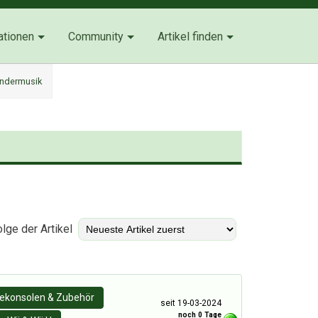
ationen
Community
Artikel finden
indermusik
)
lge der Artikel
lekonsolen & Zubehör
seit 19-03-2024
noch 0 Tage