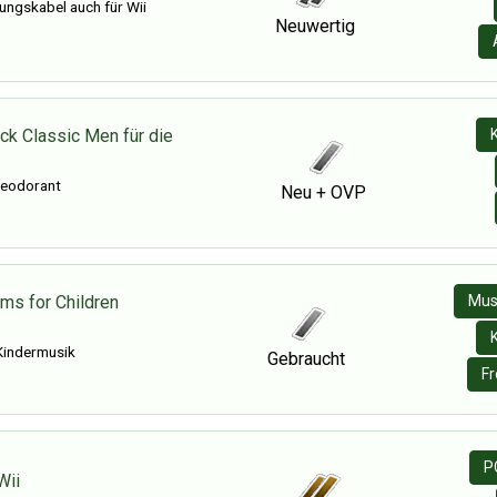
ungskabel auch für Wii
Neuwertig
ck Classic Men für die
Deodorant
Neu + OVP
ms for Children
Mus
Kindermusik
Gebraucht
F
P
Wii