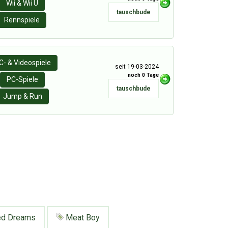
Wii & Wii U
tauschbude
Rennspiele
C- & Videospiele
seit 19-03-2024
noch 0 Tage
PC-Spiele
tauschbude
Jump & Run
ed Dreams
Meat Boy