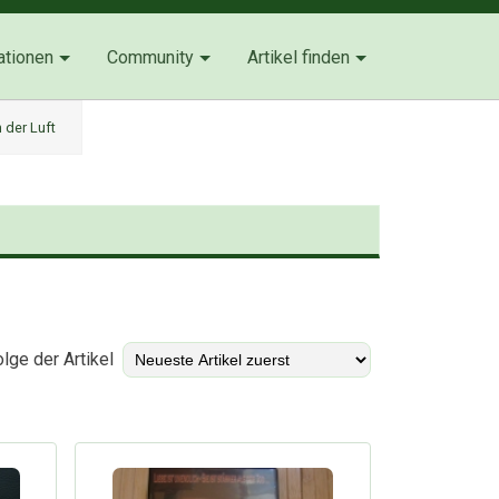
ationen
Community
Artikel finden
 der Luft
)
lge der Artikel