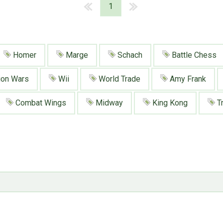
1
Homer
Marge
Schach
Battle Chess
ion Wars
Wii
World Trade
Amy Frank
Combat Wings
Midway
King Kong
Tr