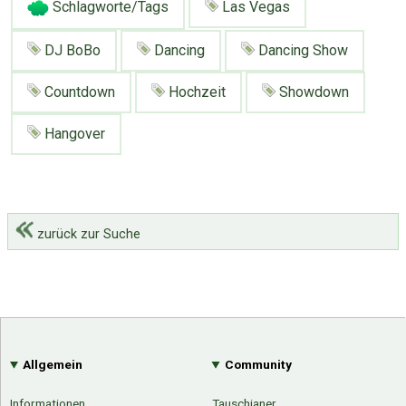
Schlagworte/Tags
Las Vegas
DJ BoBo
Dancing
Dancing Show
Countdown
Hochzeit
Showdown
Hangover
zurück zur Suche
Allgemein
Community
Über Tauschbu↔de
Kategorien
Mit Email
Twitter
Facebook
Tauschbons
Neue Artikel
Informationen
Tauschianer