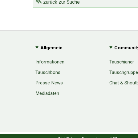
zurück zur Suche
Allgemein
Communit
Informationen
Tauschianer
Tauschbons
Tauschgrupp
Presse News
Chat & Shout
Mediadaten
Cookie Consent plugin for the EU cookie l