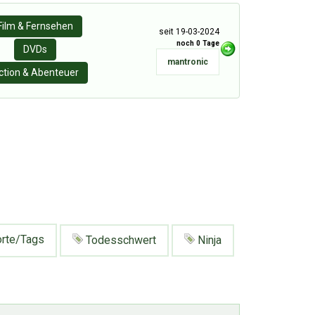
Film & Fernsehen
seit 19-03-2024
noch 0 Tage
DVDs
mantronic
ction & Abenteuer
rte/Tags
Todesschwert
Ninja