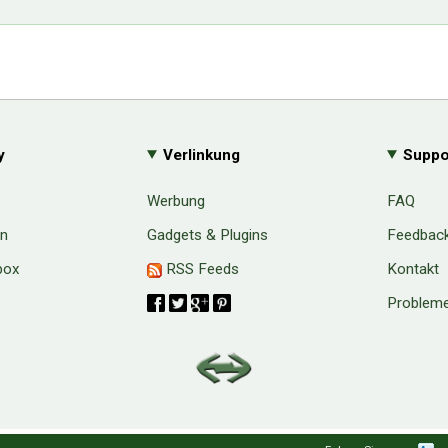
y
Verlinkung
Suppo
Werbung
FAQ
en
Gadgets & Plugins
Feedbac
box
RSS Feeds
Kontakt
Probleme
aw