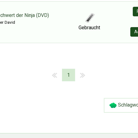
hwert der Ninja (DVD)
er David
Gebraucht
A
1
Schlagwo