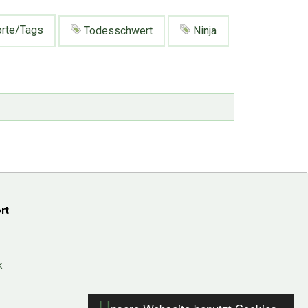
rte/Tags
Todesschwert
Ninja
rt
k
U