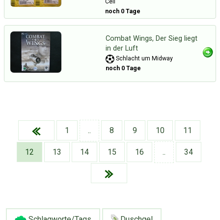
Cell
noch 0 Tage
Combat Wings, Der Sieg liegt
in der Luft
Schlacht um Midway
noch 0 Tage
1
..
8
9
10
11
12
13
14
15
16
..
34
Über Tauschbu↔de
Kategorien
Mit Email
Twitter
Facebook
Tauschbons
Neue Artikel
Schlagworte/Tags
Duschgel