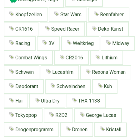
Google
Neu hier?
Mediadaten
Erweitere Suche
Knopfzellen
Star Wars
Rennfahrer
Presse News
Suchanfragen
CR1616
Speed Racer
Deko Kunst
Zufallsartikel
Kategoriewolke
Racing
3V
Weltkrieg
Midway
Tagwolke
Combat Wings
CR2016
Lithium
Schwein
Lucasfilm
Rexona Woman
Deodorant
Schweinchen
Kuh
Hai
Ultra Dry
THX 1138
Tokyopop
R2D2
George Lucas
Drogenprogramm
Dronen
Kristall