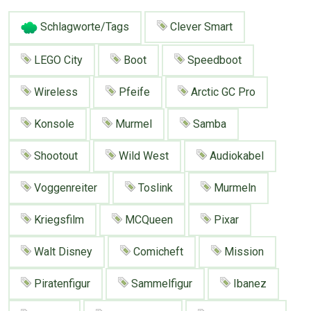
Google
Neu hier?
Mediadaten
Erweitere Suche
Schlagworte/Tags
Clever Smart
Presse News
Suchanfragen
LEGO City
Boot
Speedboot
Zufallsartikel
Wireless
Pfeife
Arctic GC Pro
Kategoriewolke
Tagwolke
Konsole
Murmel
Samba
Shootout
Wild West
Audiokabel
Voggenreiter
Toslink
Murmeln
Kriegsfilm
MCQueen
Pixar
Walt Disney
Comicheft
Mission
Piratenfigur
Sammelfigur
Ibanez