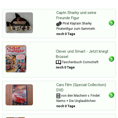
Captn Sharky und seine
Freunde Figur
Pirat Käptain Sharky
Piratenfigur zum Sammeln
noch 0 Tage
Clever und Smart - Jetzt kriegt
Brüssel
Taschenbuch Comicheft
noch 0 Tage
Cars Film (Special Collection)
DVD
von den Machern v. Findet
Nemo + Die Unglaublichen
noch 0 Tage