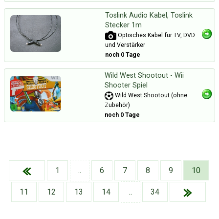
Toslink Audio Kabel, Toslink
Stecker 1m
Optisches Kabel für TV, DVD
und Verstärker
noch 0 Tage
Wild West Shootout - Wii
Shooter Spiel
Wild West Shootout (ohne
Zubehör)
noch 0 Tage
1
..
6
7
8
9
10
11
12
13
14
..
34
Über Tauschbu↔de
Kategorien
Mit Email
Twitter
Facebook
Tauschbons
Neue Artikel