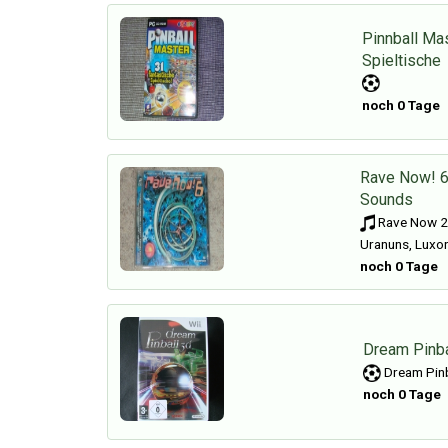
Pinnball Mas
Spieltische
noch 0 Tage
Rave Now! 6 
Sounds
Rave Now 2 
Uranuns, Luxo
noch 0 Tage
Dream Pinba
Dream Pinb
noch 0 Tage