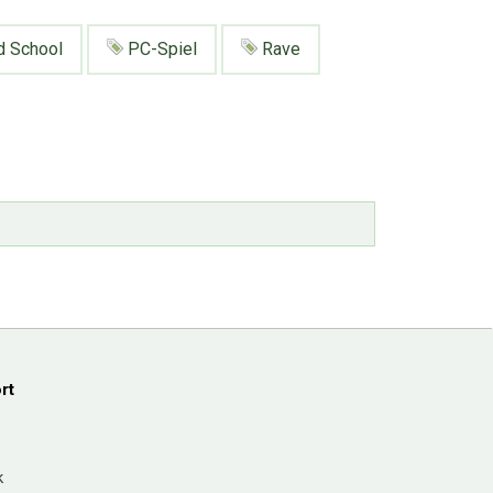
d School
PC-Spiel
Rave
rt
k