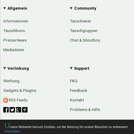
Allgemein
Community
Informationen
Tauschianer
Tauschbons
Tauschgruppen
Presse News
Chat & Shoutbox
Mediadaten
Verlinkung
Support
Werbung
FAQ
Gadgets & Plugins
Feedback
RSS Feeds
Kontakt
Probleme & Hilfe
U
Über Tauschbu↔de
Kategorien
Mit Email
Twitter
Facebook
nsere Webseite benutzt Cookies, um die Nutzung für unsere Besucher zu verbessern.
Information
Tauschbons
Neue Artikel