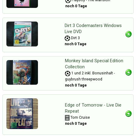
Playboy - The Mansion
noch 0 Tage
Dirt 3 Codemasters Windows
Live DVD
Dirt 3
noch 0 Tage
Monkey Island Special Edition
Collection
1 und 2 inkl. Bonusinhalt -
guybrush threepwood
noch 0 Tage
Edge of Tomorrow - Live Die
Repeat
Tom Cruise
noch 0 Tage