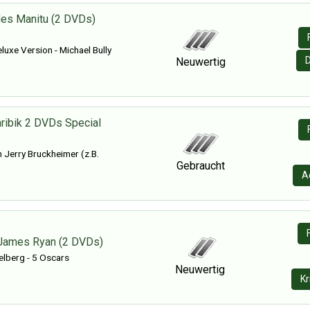
des Manitu (2 DVDs)
uxe Version - Michael Bully
Neuwertig
aribik 2 DVDs Special
n Jerry Bruckheimer (z.B.
Gebraucht
A
 James Ryan (2 DVDs)
elberg - 5 Oscars
Neuwertig
Kr