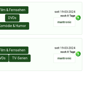
Film & Fernsehen
seit 19-03-2024
noch 0 Tage
DVDs
mantronic
Komödie & Humor
seit 19-03-2024
Film & Fernsehen
noch 0 Tage
VDs
TV-Serien
mantronic