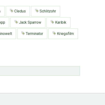
m
Cledus
Schlitzohr
epp
Jack Sparrow
Karibik
inowelt
Terminator
Kriegsfilm