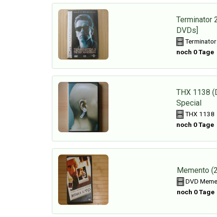
Terminator 2
DVDs]
Terminator
noch 0 Tage
THX 1138 (D
Special
THX 1138
noch 0 Tage
Memento (2
DVD Mement
noch 0 Tage