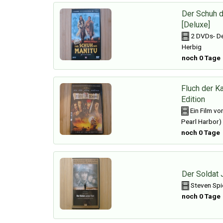
Der Schuh 
[Deluxe]
2 DVDs- Del
Herbig
noch 0 Tage
Fluch der K
Edition
Ein Film vo
Pearl Harbor)
noch 0 Tage
Der Soldat
Steven Spi
noch 0 Tage