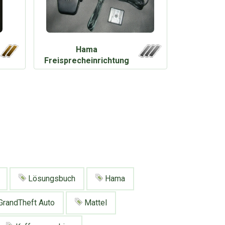
Hama
Freisprecheinrichtung
fürs Auto
Lösungsbuch
Hama
randTheft Auto
Mattel