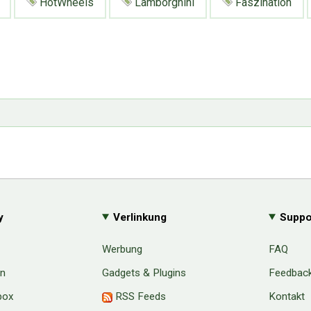
HotWheels
Lamborghini
Faszination
y
Verlinkung
Suppo
Werbung
FAQ
en
Gadgets & Plugins
Feedbac
box
RSS Feeds
Kontakt