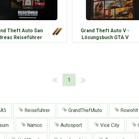
nd Theft Auto San
Grand Theft Auto V -
dreas Reiseführer
Lösungsbuch GTA V
1
A5
Reiseführer
GrandTheftAuto
Rowohlt
rsum
Namco
Autosport
Vice City
G