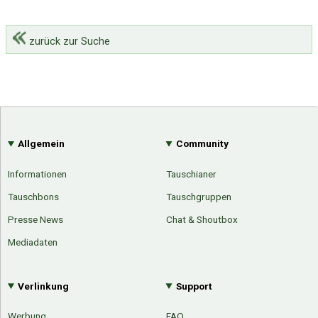
zurück zur Suche
Allgemein
Community
Informationen
Tauschianer
Tauschbons
Tauschgruppen
Presse News
Chat & Shoutbox
Mediadaten
Verlinkung
Support
Über Tauschbu↔de
Kategorien
Mit Email
Twitter
Facebook
Tauschbons
Neue Artikel
Werbung
FAQ