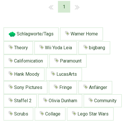
1
Schlagworte/Tags
Warner Home
Theory
Wii Yoda Leia
bigbang
Californication
Paramount
Hank Moody
LucasArts
Sony Pictures
Fringe
Anfänger
Staffel 2
Olivia Dunham
Community
Scrubs
Collage
Lego Star Wars