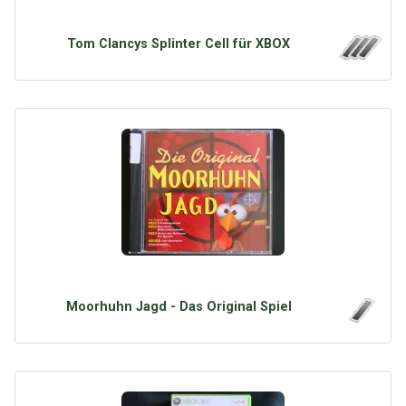
Tom Clancys Splinter Cell für XBOX
Moorhuhn Jagd - Das Original Spiel
Über Tauschbu↔de
Kategorien
Mit Email
Twitter
Facebook
Tauschbons
Neue Artikel