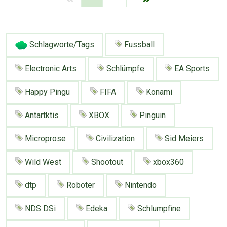
Schlagworte/Tags
Fussball
Electronic Arts
Schlümpfe
EA Sports
Happy Pingu
FIFA
Konami
Antartktis
XBOX
Pinguin
Microprose
Civilization
Sid Meiers
Wild West
Shootout
xbox360
dtp
Roboter
Nintendo
NDS DSi
Edeka
Schlumpfine