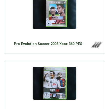
Google
Neu hier?
Mediadaten
Erweitere Suche
Presse News
Suchanfragen
Zufallsartikel
Kategoriewolke
Tagwolke
Pro Evolution Soccer 2008 Xbox 360 PES